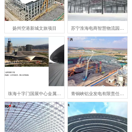
扬州空港新城文旅项目
苏宁淮海电商智慧物流园项
目
珠海十字门国展中心金属屋
青铜峡铝业发电有限责任公
面工程 金属屋墙面板（铝镁
司煤场全封闭环保升级改造
锰板）及其构造层、檐口装
EPC总承包工程
饰铝板