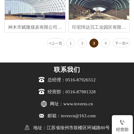
神木市赋隆煤炭有限公司新
印尼纬达贝工业园区有限公
建环保型全封闭储煤棚网架
司5#火力发电建设项目干煤
工程网架主体结构完工
棚工程
<
>
上一页
1
2
3
4
下一页
联系我们

总经理：0516-87926512

经营部：0516-87981328

网址：www.toverss.cn

邮箱：tovercn@163.com


地址：江苏省徐州市鼓楼区环城路80号
经营部