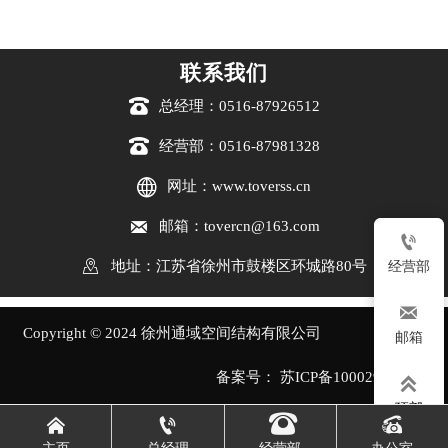
联系我们

总经理：0516-87926512

经营部：0516-87981328

网址：www.toverss.cn

邮箱：tovercn@163.com


地址：江苏省徐州市鼓楼区环城路80号
经营部

Copyright © 2024 徐州通域空间结构有限公司
邮箱
备案号： 苏ICP备10002914号-1

顶部




主页
总经理
经营部
办公室