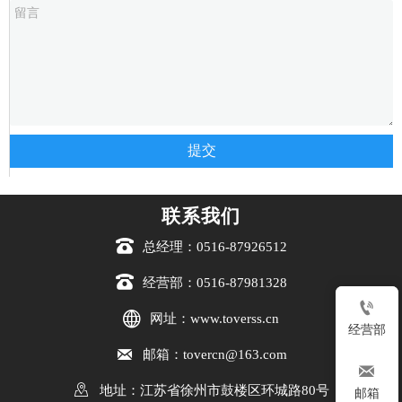
提交
联系我们

总经理：0516-87926512

经营部：0516-87981328


网址：www.toverss.cn
经营部

邮箱：tovercn@163.com


地址：江苏省徐州市鼓楼区环城路80号
邮箱